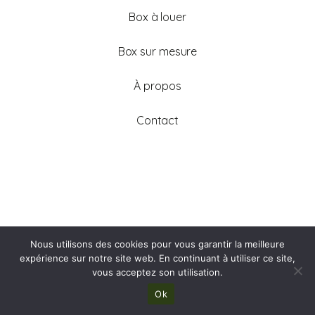
Box à louer
Box sur mesure
À propos
Contact
Mentions légales
Nous utilisons des cookies pour vous garantir la meilleure
Politique de confidentialité
expérience sur notre site web. En continuant à utiliser ce site,
Copyright © 2025
vous acceptez son utilisation.
Ok